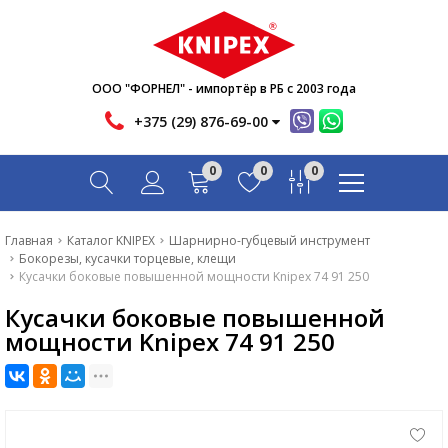
Новости
Акции
Инфо
ООО "ФОРНЕЛ" - импортёр в РБ с 2003 года
Контакты
+375 (29) 876-69-00
Скачать
0
0
0
Вопрос-ответ
Главная
Главная
Каталог KNIPEX
Шарнирно-губцевый инструмент
Бокорезы, кусачки торцевые, клещи
Каталог
Кусачки боковые повышенной мощности Knipex 74 91 250
Кусачки боковые повышенной
Новости
мощности Knipex 74 91 250
Акции
Инфо
Контакты