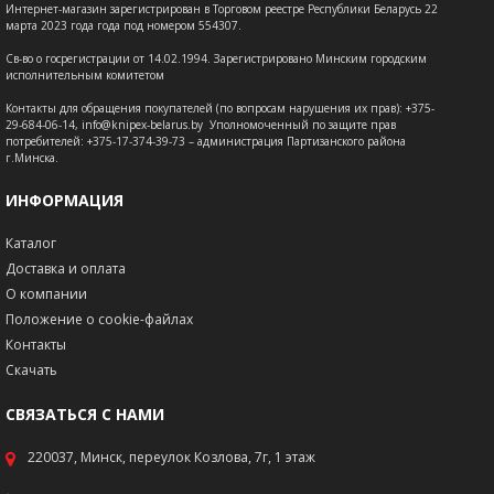
Интернет-магазин зарегистрирован в Торговом реестре Республики Беларусь 22
марта 2023 года года под номером 554307.
Св-во о госрегистрации от 14.02.1994. Зарегистрировано Минским городским
исполнительным комитетом
Контакты для обращения покупателей (по вопросам нарушения их прав): +375-
29-684-06-14, info@knipex-belarus.by Уполномоченный по защите прав
потребителей: +375-17-374-39-73 – администрация Партизанского района
г.Минска.
ИНФОРМАЦИЯ
Каталог
Доставка и оплата
О компании
Положение о cookie-файлах
Контакты
Скачать
СВЯЗАТЬСЯ С НАМИ
220037, Минск, переулок Козлова, 7г, 1 этаж