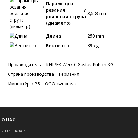
Параметры
резания /
3,5 Ø mm
рояльная струна
(диаметр)
Длина
250 mm
Вес нетто
395 g
Производитель – KNIPEX-Werk C.Gustav Putsch KG
Страна производства – Германия
Импортёр в РБ – ООО «Форнел»
О НАС
УНП 100163931