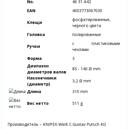
No.
46 31 A42
EAN
4003773067030
фосфатированные,
Клещи
черного цвета
Головка
полированные
с пластиковыми
Ручки
чехлами
Форма
3
Диапазон
85 - 140 Ø mm
диаметров валов
Наконечники
3,2 Ø mm
(диаметр)
Длина
310 mm
Вес нетто
511 g
Производитель – KNIPEX-Werk C.Gustav Putsch KG