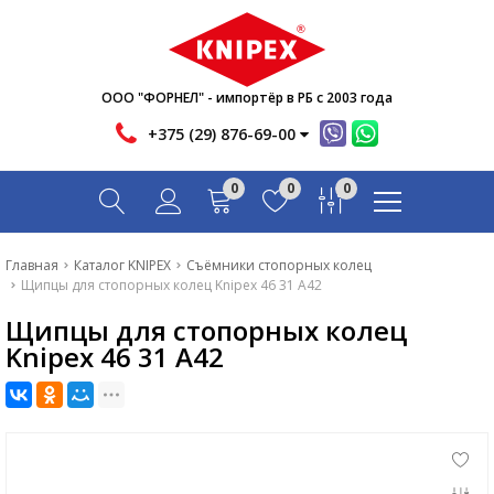
Новости
Акции
Инфо
ООО "ФОРНЕЛ" - импортёр в РБ с 2003 года
Контакты
+375 (29) 876-69-00
Скачать
0
0
0
Вопрос-ответ
Главная
Главная
Каталог KNIPEX
Съёмники стопорных колец
Щипцы для стопорных колец Knipex 46 31 A42
Каталог
Щипцы для стопорных колец
Новости
Knipex 46 31 A42
Акции
Инфо
Контакты