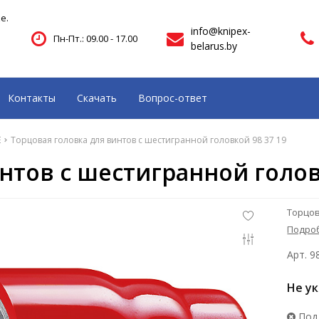
е.
info@knipex-
Пн-Пт.: 09.00 - 17.00
belarus.by
Контакты
Скачать
Вопрос-ответ
E
Торцовая головка для винтов с шестигранной головкой 98 37 19
нтов с шестигранной голов
Торцов
Подро
Арт. 9
Не у
Под