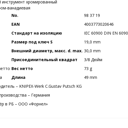
 инструмент хромированный
ром-ванадиевая
No.
98 37 19
EAN
4003773020646
Стандарт на изоляцию
IEC 60900 DIN EN 609
Размер под ключ S
19,0 mm
Внешний диаметр, макс. d. max.
30,0 mm
Присоединительный квадрат
3/8 Дюйм
Вес нетто
73 g
Длина
49 mm
дитель – KNIPEX-Werk C.Gustav Putsch KG
производства – Германия
р в РБ – ООО «Форнел»