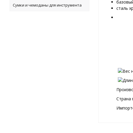
базовый
Сумки и чемоданы для инструмента
сталь х
Произво
Страна 
Импортё