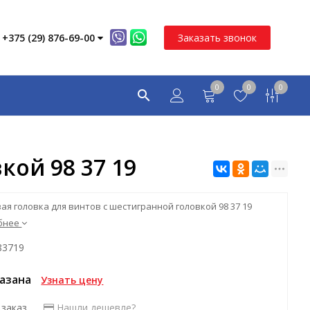
+375 (29) 876-69-00
Заказать звонок
0
0
0
кой 98 37 19
ая головка для винтов с шестигранной головкой 98 37 19
бнее
83719
казана
Узнать цену
 заказ
Нашли дешевле?