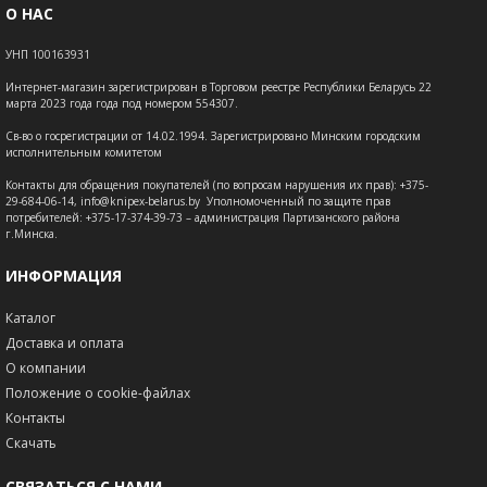
О НАС
УНП 100163931
Интернет-магазин зарегистрирован в Торговом реестре Республики Беларусь 22
марта 2023 года года под номером 554307.
Св-во о госрегистрации от 14.02.1994. Зарегистрировано Минским городским
исполнительным комитетом
Контакты для обращения покупателей (по вопросам нарушения их прав): +375-
29-684-06-14, info@knipex-belarus.by Уполномоченный по защите прав
потребителей: +375-17-374-39-73 – администрация Партизанского района
г.Минска.
ИНФОРМАЦИЯ
Каталог
Доставка и оплата
О компании
Положение о cookie-файлах
Контакты
Скачать
СВЯЗАТЬСЯ С НАМИ