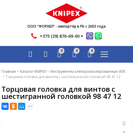
Новости
Акции
Инфо
ООО "ФОРНЕЛ" - импортёр в РБ с 2003 года
Контакты
+375 (29) 876-69-00
Скачать
0
0
0
Вопрос-ответ
Главная
Главная
Каталог KNIPEX
Инструменты электроизолированные VDE
Торцовая головка для винтов с шестигранной головкой 98 47 12
Каталог
Торцовая головка для винтов с
Новости
шестигранной головкой 98 47 12
Акции
Инфо
Контакты