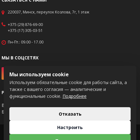
220037, Минск, переулок Козлова, 7г, 1 этаж
+375 (29) 876-69-00
+375 (17) 305-03-51
Пн-Пт.: 09.00 - 17.00
МЫ В СОЦСЕТЯХ
Мы используем cookie
Используем обязательные cookie для работы сайта, а
также с вашего согласия — аналитические и
РЕКВИЗИТЫ
функциональные cookie.
Подробнее
BY83PJCB30120217671020000933
Банк: ОАО "Приорбанк", код PJCBBY2X
Отказать
Настроить
2026 © KNIPEX